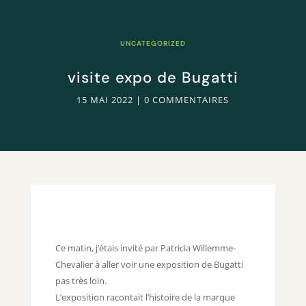
UNCATEGORIZED
visite expo de Bugatti
15 MAI 2022
|
0 COMMENTAIRES
Ce matin, j’étais invité par Patricia Willemme-
Chevalier à aller voir une exposition de Bugatti
pas très loin.
L’exposition racontait l’histoire de la marque