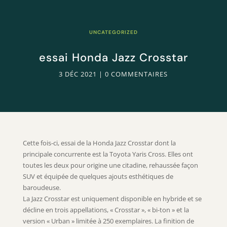
UNCATEGORIZED
essai Honda Jazz Crosstar
3 DÉC 2021
|
0 COMMENTAIRES
Cette fois-ci, essai de la Honda Jazz Crosstar dont la
principale concurrente est la Toyota Yaris Cross. Elles ont
toutes les deux pour origine une citadine, rehaussée façon
SUV et équipée de quelques ajouts esthétiques de
baroudeuse.
La Jazz Crosstar est uniquement disponible en hybride et se
décline en trois appellations, « Crosstar », « bi-ton » et la
version « Urban » limitée à 250 exemplaires. La finition de