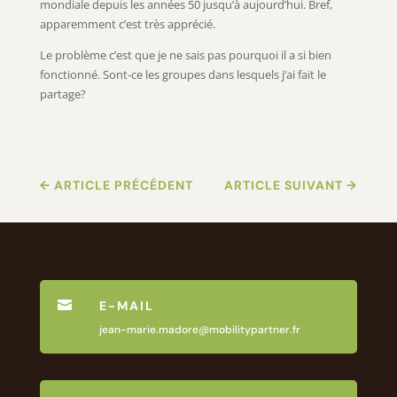
mondiale depuis les années 50 jusqu’à aujourd’hui. Bref,
apparemment c’est très apprécié.
Le problème c’est que je ne sais pas pourquoi il a si bien
fonctionné. Sont-ce les groupes dans lesquels j’ai fait le
partage?
←
ARTICLE PRÉCÉDENT
ARTICLE SUIVANT
→

E-MAIL
jean-marie.madore@mobilitypartner.fr