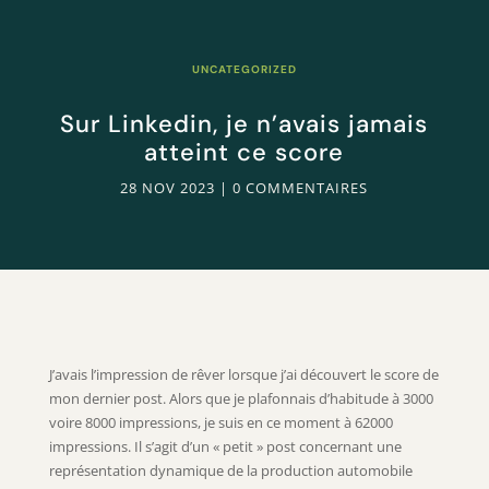
UNCATEGORIZED
Sur Linkedin, je n’avais jamais
atteint ce score
28 NOV 2023
|
0 COMMENTAIRES
J’avais l’impression de rêver lorsque j’ai découvert le score de
mon dernier post. Alors que je plafonnais d’habitude à 3000
voire 8000 impressions, je suis en ce moment à 62000
impressions. Il s’agit d’un « petit » post concernant une
représentation dynamique de la production automobile